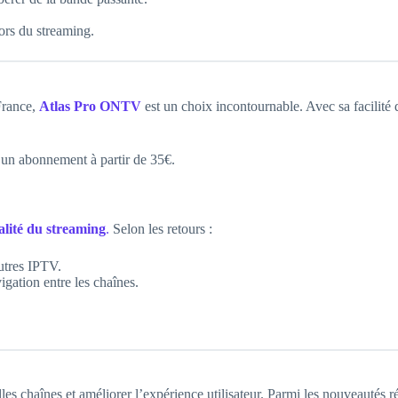
ors du streaming.
France,
Atlas Pro ONTV
est un choix incontournable. Avec sa facilité d
’un abonnement à partir de 35€.
ualité du streaming
.
Selon les retours :
utres IPTV.
avigation entre les chaînes.
es chaînes et améliorer l’expérience utilisateur. Parmi les nouveautés ré